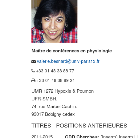
Maître de conférences en physiologie
valerie.besnard@univ-paris13.fr
+33 01 48 38 88 77
+33 01 48 38 89 24
UMR 1272 Hypoxie & Poumon
UFR-SMBH,
74, rue Marcel Cachin.
93017 Bobigny cedex
TITRES - POSITIONS ANTERIEURES
2011-2015
CDD Chercheur
(Inserm) Inserm U1