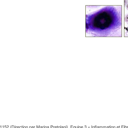
152 (Direction par Marina Pretolani), Equipe 3 « Inflammation et Fi